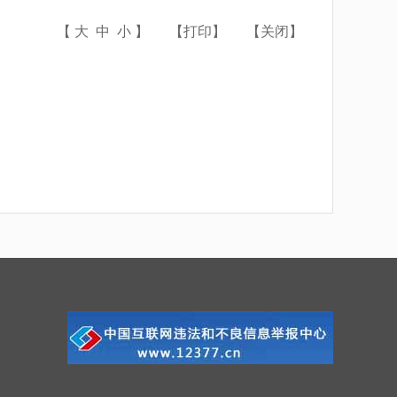
【
大
中
小
】
【
打印
】
【
关闭
】