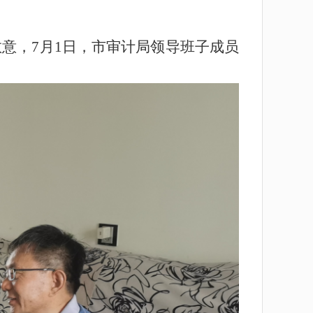
敬意，
7
月
1
日，市审计局领导班子成员