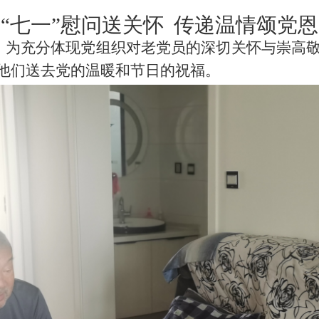
“七一”慰问送关怀
传递温情颂党恩
，
为充分体现党组织对老党员的深切关怀与崇高
他们送去党的温暖和节日的祝福。